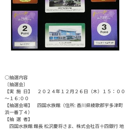
○抽選内容
〔抽選会〕
【実 施 日】 ２０２４年１２月２６日（木）１５：００
～１６:００
【抽選会場】 四国水族館（住所: 香川県綾歌郡宇多津町
浜一番丁４）
【抽 選 者】
四国水族館 館長 松沢慶将さま、株式会社百十四銀行 地