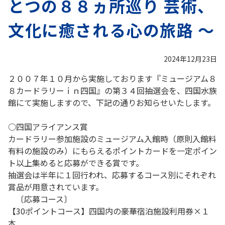
とつの８８ヵ所巡り 芸術、
文化に癒される心の旅路 ～
2024年12月23日
２００７年１０月から実施しております『ミュージアム８
８カードラリーｉｎ四国』の第３４回抽選会を、四国水族
館にて実施しますので、下記の通りお知らせいたします。
○四国アライアンス賞
カードラリー参加施設のミュージアム入館時（原則入館料
有料の施設のみ）にもらえるポイントカードを一定ポイン
ト以上集めると応募ができる賞です。
抽選会は半年に１回行われ、応募するコース別にそれぞれ
賞品が用意されています。
〔応募コース〕
【30ポイントコース】四国内の豪華宿泊施設利用券×１
本