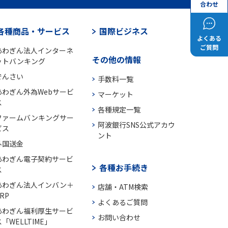
合わせ
各種商品・サービス
国際ビジネス
よくある
ご質問
あわぎん法人インターネ
その他の情報
ットバンキング
でんさい
手数料一覧
あわぎん外為Webサービ
マーケット
ス
各種規定一覧
ファームバンキングサー
阿波銀行SNS公式アカウ
ビス
ント
外国送金
あわぎん電子契約サービ
各種お手続き
ス
あわぎん法人インバン＋
店舗・ATM検索
RP
よくあるご質問
あわぎん福利厚生サービ
お問い合わせ
「WELLTIME」