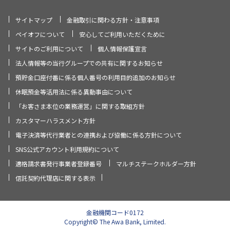
サイトマップ
金融取引に関わる方針・注意事項
ペイオフについて
安心してご利用いただくために
サイトのご利用について
個人情報保護宣言
法人情報等の当行グループでの共有に関するお知らせ
預貯金口座付番に係る個人番号の利用目的追加のお知らせ
休眠預金等活用法に係る異動事由について
「お客さま本位の業務運営」に関する取組方針
カスタマーハラスメント方針
電子決済等代行業者との連携および協働に係る方針について
SNS公式アカウント利用規約について
適格請求書発行事業者登録番号
マルチステークホルダー方針
信託契約代理店に関する表示
金融機関コード0172
Copyright© The Awa Bank, Limited.