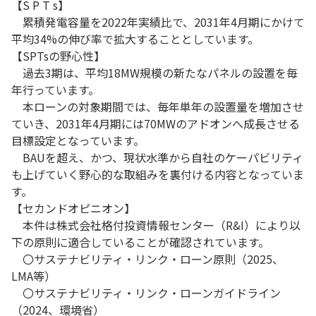
【S P T s】
累積発電容量を2022年実績比で、2031年4月期にかけて
平均34%の伸び率で拡大することとしています。
【SPTsの野心性】
過去3期は、平均18MW規模の新たなパネルの設置を毎
年行っています。
本ローンの対象期間では、毎年単年の設置量を増加させ
ていき、2031年4月期には70MWのアドオンへ成長させる
目標設定となっています。
BAUを超え、かつ、現状水準から自社のケーパビリティ
も上げていく野心的な取組みを裏付ける内容となっていま
す。
【セカンドオピニオン】
本件は株式会社格付投資情報センター（R&I）により以
下の原則に適合していることが確認されています。
〇サステナビリティ・リンク・ローン原則（2025、
LMA等）
〇サステナビリティ・リンク・ローンガイドライン
（2024、環境省）