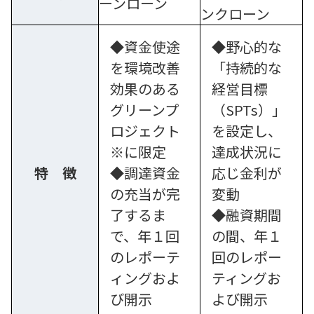
ーンローン
ンクローン
◆資金使途
◆野心的な
を環境改善
「持続的な
効果のある
経営目標
グリーンプ
（SPTs）」
ロジェクト
を設定し、
※に限定
達成状況に
特 徴
◆調達資金
応じ金利が
の充当が完
変動
了するま
◆融資期間
で、年１回
の間、年１
のレポーテ
回のレポー
ィングおよ
ティングお
び開示
よび開示