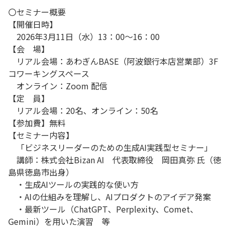
〇セミナー概要
【開催日時】
2026年3月11日（水）13：00～16：00
【会 場】
リアル会場：あわぎんBASE（阿波銀行本店営業部）3F
コワーキングスペース
オンライン：Zoom 配信
【定 員】
リアル会場：20名、オンライン：50名
【参加費】無料
【セミナー内容】
「ビジネスリーダーのための生成AI実践型セミナー」
講師：株式会社Bizan AI 代表取締役 岡田真弥 氏（徳
島県徳島市出身）
・生成AIツールの実践的な使い方
・AIの仕組みを理解し、AIプロダクトのアイデア発案
・最新ツール（ChatGPT、Perplexity、Comet、
Gemini）を用いた演習 等