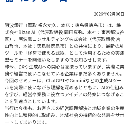
2026年02月06日
阿波銀行（頭取 福永丈久、本店：徳島県徳島市）は、株
式会社Bizan AI（代表取締役 岡田真弥、本社：東京都渋谷
区）、阿波銀コンサルティング株式会社（代表取締役 片
山哲也、本社：徳島県徳島市）との共催により、最新のAI
ツールを「経営で使える武器」として活用するための実践
型セミナーを開催いたしますのでお知らせします。
昨今、DXや生成AIへの関心は高まっていますが、実際に業
務や経営で使いこなせている企業はまだ多くありません。
今回のセミナーは、ChatGPTやGeminiなどの生成AIツー
ルを実際に使いながら理解を深めるとともに、AIの仕組み
を学び、経営や業務に役立つアイデアの発案につなげるこ
とを到達点としています。
当行は今後も、お客さまの経営課題解決と地域企業の生産
性向上に積極的に取組み、地域社会の持続的な発展をサポ
ートしてまいります。