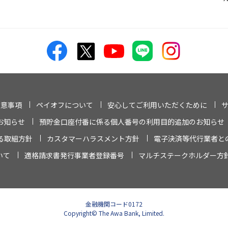
注意事項
ペイオフについて
安心してご利用いただくために
お知らせ
預貯金口座付番に係る個人番号の利用目的追加のお知らせ
る取組方針
カスタマーハラスメント方針
電子決済等代行業者と
いて
適格請求書発行事業者登録番号
マルチステークホルダー方
金融機関コード0172
Copyright© The Awa Bank, Limited.