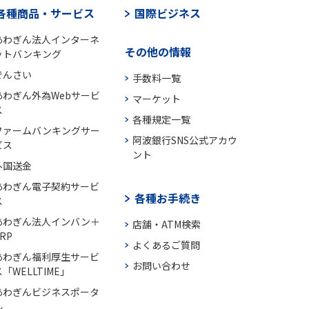
各種商品・サービス
国際ビジネス
あわぎん法人インターネ
その他の情報
ットバンキング
でんさい
手数料一覧
あわぎん外為Webサービ
マーケット
ス
各種規定一覧
ファームバンキングサー
阿波銀行SNS公式アカウ
ビス
ント
外国送金
あわぎん電子契約サービ
各種お手続き
ス
あわぎん法人インバン＋
店舗・ATM検索
RP
よくあるご質問
あわぎん福利厚生サービ
お問い合わせ
「WELLTIME」
あわぎんビジネスポータ
ル