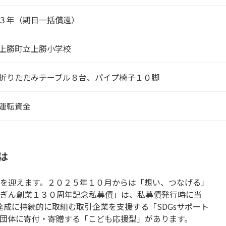
３年（期日一括償還）
上勝町立上勝小学校
折りたたみテーブル８台、パイプ椅子１０脚
運転資金
は
を迎えます。２０２５年１０月からは「想い、つなげる」
ぎん創業１３０周年記念私募債」は、私募債発行時に当
達成に持続的に取組む取引企業を支援する「SDGsサポート
団体に寄付・寄贈する「こども応援型」があります。