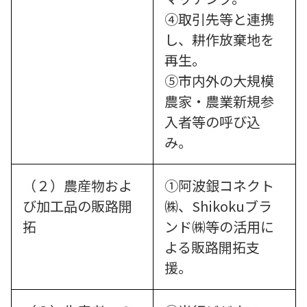
④取引先等と連携
し、耕作放棄地を
再生。
⑤市内外の大規模
農家・農業新規参
入者等の呼び込
み。
（２）農産物およ
①阿波銀コネクト
び加工品の販路開
㈱、Shikokuブラ
拓
ンド㈱等の活用に
よる販路開拓支
援。