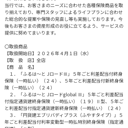
当行では、お客さまのニーズに合わせた各種保険商品を取
り揃えており、専門スタッフによるライフプランに合わせ
た総合的な提案や保険の見直し等も実施しております。今
後もお客さまの資産形成のお役に立てるよう、サービスの
提供に努めてまいります。
〇取扱商品
【取扱開始日】２０２６年４月１日（水）
【取 扱 店】全店
【商 品 名】
１．「ふるは～と JロードⅢ」５年ごと利差配当付終身
保険（一時払い）（２４）、５年ごと利差配当付新終身保
険（一時払い）（２４）
２．「ふるは～と Jロードglobal Ⅲ」５年ごと利差配当
付指定通貨建終身保険（一時払い）（１９）Ⅱ型、５年ご
と利差配当付指定通貨建新終身保険（一時払い）（２４）
３．「円貨建エブリバディプラス（ふやすタイプ）」５
年ごと利差配当付利率変動型一時払特別終身保険（指定通