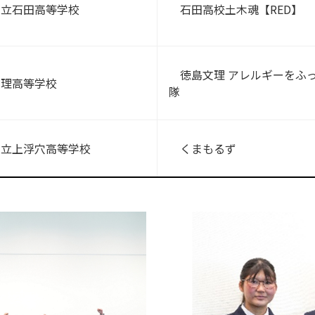
立石田高等学校
石田高校土木魂【RED】
徳島文理 アレルギーをふ
理高等学校
隊
立上浮穴高等学校
くまもるず