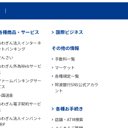
各種商品・サービス
国際ビジネス
あわぎん法人インターネ
その他の情報
ットバンキング
でんさい
手数料一覧
あわぎん外為Webサービ
マーケット
ス
各種規定一覧
ファームバンキングサー
阿波銀行SNS公式アカウ
ビス
ント
外国送金
あわぎん電子契約サービ
各種お手続き
ス
あわぎん法人インバン＋
店舗・ATM検索
RP
よくあるご質問