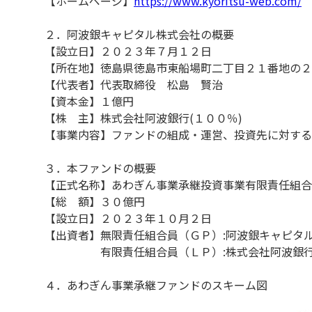
【ホームページ】
https://www.kyoritsu-web.com/
２．阿波銀キャピタル株式会社の概要
【設立日】２０２３年７月１２日
【所在地】徳島県徳島市東船場町二丁目２１番地の２
【代表者】代表取締役 松島 賢治
【資本金】１億円
【株 主】株式会社阿波銀行(１００％)
【事業内容】ファンドの組成・運営、投資先に対する
３．本ファンドの概要
【正式名称】あわぎん事業承継投資事業有限責任組合
【総 額】３０億円
【設立日】２０２３年１０月２日
【出資者】無限責任組合員（ＧＰ）:阿波銀キャピタ
有限責任組合員（ＬＰ）:株式会社阿波銀
４．あわぎん事業承継ファンドのスキーム図