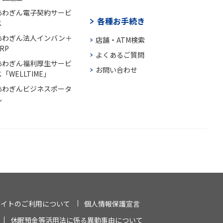
あわぎん電子契約サービ
各種お手続き
ス
あわぎん法人インバン＋
店舗・ATM検索
RP
よくあるご質問
あわぎん福利厚生サービ
お問い合わせ
「WELLTIME」
あわぎんビジネスポータ
ル
サイトのご利用について
個人情報保護宣言
休眠預金等活用法に係る異動事由について