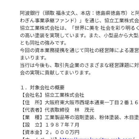
阿波銀行（頭取 福永丈久、本店：徳島県徳島市）と
わぎん事業承継ファンド）」を通じ、協立工業株式会
協立工業株式会社は、「世界に美を 社会を彩り明る
の高い塗装を実現しています。また、小型品から大型
とも同社の強みです。
今回の資本業務提携を通じて同社の経営陣による運営
まいります。
当行は今後も、取引先企業のさまざまな経営課題に対
会の実現に貢献してまいります。
１．対象会社の概要
【会社名】協立工業株式会社
【住 所】大阪府東大阪市西堤本通東一丁目２番１６
【代表者】代表取締役 林 茂元
【業 種】工業製品等の溶剤塗装、粉体塗装、木目塗
【設 立】１９８７年７月
【資本金】２，０００万円