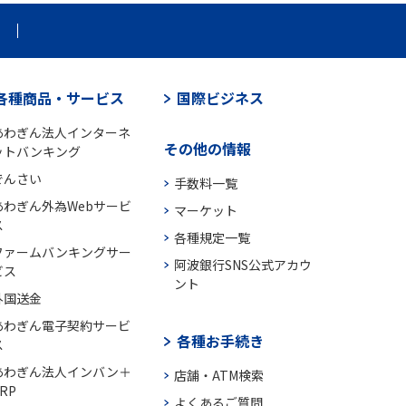
各種商品・サービス
国際ビジネス
あわぎん法人インターネ
その他の情報
ットバンキング
でんさい
手数料一覧
あわぎん外為Webサービ
マーケット
ス
各種規定一覧
ファームバンキングサー
阿波銀行SNS公式アカウ
ビス
ント
外国送金
あわぎん電子契約サービ
各種お手続き
ス
あわぎん法人インバン＋
店舗・ATM検索
RP
よくあるご質問