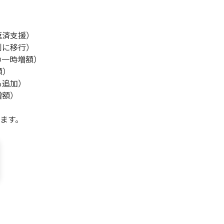
返済支援）
制に移行）
の一時増額）
額）
も追加）
増額）
ます。