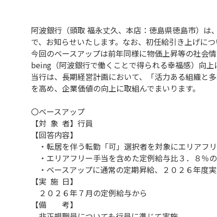
阿波銀行（頭取 福永丈久、本店：徳島県徳島市）は
で、お知らせいたします。なお、初任給引き上げにつ
今回のベースアップは前年同様に物価上昇等の社会情
being（阿波銀行で働くことで得られる幸福感）向
当行は、長期経営計画において、「活力ある組織と多
を高め、企業価値の向上に取組んでまいります。
〇ベースアップ
【対 象 者】行員
【回答内容】
・転居を伴う転勤「可」選択者を対象にエリアフリ
・エリアフリー手当を含めた定例給与比３．８％の
・ベースアップに通常の定期昇給、２０２６年度実
【実 施 日】
２０２６年７月の定例給与から
【備 考】
非正規職員についても行員に準じて実施