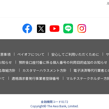
注意事項
ペイオフについて
安心してご利用いただくために
お知らせ
預貯金口座付番に係る個人番号の利用目的追加のお知らせ
る取組方針
カスタマーハラスメント方針
電子決済等代行業者と
いて
適格請求書発行事業者登録番号
マルチステークホルダー方
金融機関コード0172
Copyright© The Awa Bank, Limited.