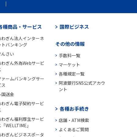
各種商品・サービス
国際ビジネス
あわぎん法人インターネ
その他の情報
ットバンキング
でんさい
手数料一覧
あわぎん外為Webサービ
マーケット
ス
各種規定一覧
ファームバンキングサー
阿波銀行SNS公式アカウ
ビス
ント
外国送金
あわぎん電子契約サービ
各種お手続き
ス
あわぎん福利厚生サービ
店舗・ATM検索
「WELLTIME」
よくあるご質問
あわぎんビジネスポータ