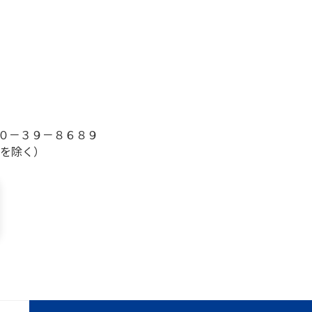
０－３９－８６８９
日を除く）