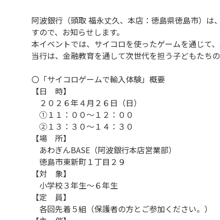
阿波銀行（頭取 福永丈久、本店：徳島県徳島市）は
すので、お知らせします。
本イベントでは、サイコロを使ったゲームを通じて、
当行は、金融教育を通して次世代を担う子どもたちの
〇「サイコロゲームで輸入体験」概要
【日 時】
２０２６年４月２６日（日）
①１１：００～１２：００
②１３：３０～１４：３０
【場 所】
あわぎんBASE（阿波銀行本店営業部）
徳島市東新町１丁目２９
【対 象】
小学校３年生～６年生
【定 員】
各回先着５組（保護者の方とご参加ください。）