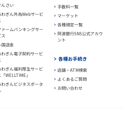
でんさい
手数料一覧
あわぎん外為Webサービ
マーケット
ス
各種規定一覧
ファームバンキングサー
阿波銀行SNS公式アカウ
ビス
ント
外国送金
あわぎん電子契約サービ
各種お手続き
ス
あわぎん福利厚生サービ
店舗・ATM検索
「WELLTIME」
よくあるご質問
あわぎんビジネスポータ
お問い合わせ
ル