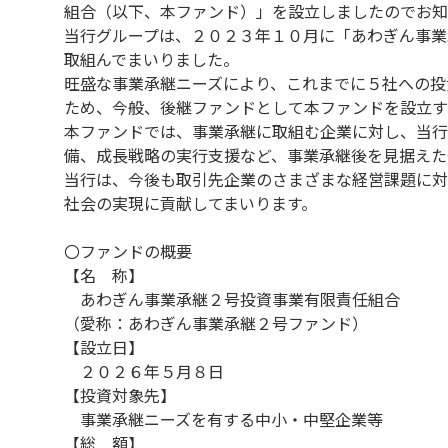
組合（以下、本ファンド）」を設立しましたのでお知
当行グループは、２０２３年１０月に「あわぎん事業
取組んでまいりました。
旺盛な事業承継ニーズにより、これまでに５社への投
ため、今般、後継ファンドとして本ファンドを設立す
本ファンドでは、事業承継に取組む企業に対し、当行
備、成長戦略の実行支援など、事業承継後を見据えた
当行は、今後も取引先企業のさまざまな経営課題に対
社会の実現に貢献してまいります。
〇ファンドの概要
【名 称】
あわぎん事業承継２号投資事業有限責任組合
（愛称：あわぎん事業承継２号ファンド）
【設立日】
２０２６年５月８日
【投資対象先】
事業承継ニーズを有する中小・中堅企業等
【総 額】