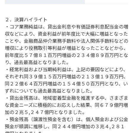
２．決算ハイライト
・コア業務純益は、貸出金利息や有価証券利息配当金の増
収などにより、資金利益が前年度比で大幅に増益となった
ことや、金融商品仲介業務手数料や法人関係手数料などの
増収により役務取引等利益が増益となったことなどから、
前年度比５７億８１百万円増益の２３４億８９百万円とな
り、過去最高益となりました。
・経常利益および当期純利益は、上記の要因などにより、
それぞれ同３９億１５百万円増益の２１３億１９百万円、
同２２億６４百万円増益の１５４億５０百万円となり、い
ずれについても過去最高益となりました。
・貸出金残高は、地域密着型金融を推進する中、さまざま
な資金ニーズに積極的にお応えした結果、同６７９億円増
加の２兆５,２４７億円となりました。
・預金残高（譲渡性預金を含む）は、個人預金および公金
預金が順調に推移し、同２４４億円増加の３兆４,２８１