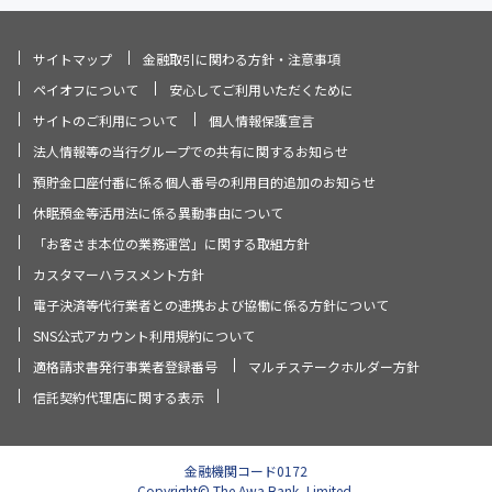
サイトマップ
金融取引に関わる方針・注意事項
ペイオフについて
安心してご利用いただくために
サイトのご利用について
個人情報保護宣言
法人情報等の当行グループでの共有に関するお知らせ
預貯金口座付番に係る個人番号の利用目的追加のお知らせ
休眠預金等活用法に係る異動事由について
「お客さま本位の業務運営」に関する取組方針
カスタマーハラスメント方針
電子決済等代行業者との連携および協働に係る方針について
SNS公式アカウント利用規約について
適格請求書発行事業者登録番号
マルチステークホルダー方針
信託契約代理店に関する表示
金融機関コード0172
Copyright© The Awa Bank, Limited.