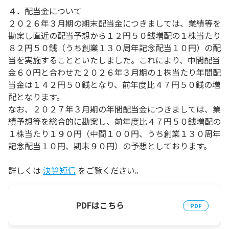
４．配当金について
２０２６年３月期の期末配当金につきましては、業績等を
勘案し直近の配当予想から１２円５０銭増配の１株当たり
８２円５０銭（うち創業１３０周年記念配当１０円）の配
当を実施することといたしました。これにより、中間配当
金６０円と合わせた２０２６年３月期の１株当たり年間配
当金は１４２円５０銭となり、前年度比４７円５０銭の増
配となります。
なお、２０２７年３月期の年間配当金につきましては、業
績予想等を総合的に勘案し、前年度比４７円５０銭増配の
１株当たり１９０円（中間１００円、うち創業１３０周年
記念配当１０円、期末９０円）の予想としております。
詳しくは
決算短信
をご覧ください。
PDFはこちら