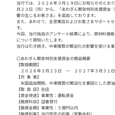
当行では、２０２６年３月１９日にお知らせのとおり
月２３日（月）から、「あわぎん緊急特別支援資金（
響の生じるお客さま」を追加しております。
また、あわせて、全営業店およびお客さまサポートセ
す。
今回、当行独自のアンケート結果により、原材料価格
について周知いたします。
当行は引き続き、中東情勢の緊迫化の影響を受ける事
〇あわぎん緊急特別支援資金の商品概要
【取扱期間】
２０２６年３月２３日 ～ ２０２７年３月３１日
【対 象 者】
米国追加関税、中東情勢の緊迫化を要因とした原油
【取 扱 店】全店
【資金使途】事業性：運転資金
【融資科目】証書貸付
【融資金額】事業性：５億円以内
【融資利率】当行所定の利率（変動金利）