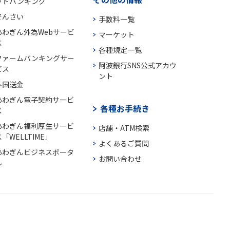
ットバンキング
でんさい
手数料一覧
あわぎん外為Webサービ
マーケット
ス
各種規定一覧
ファームバンキングサー
阿波銀行SNS公式アカウ
ビス
ント
外国送金
あわぎん電子契約サービ
各種お手続き
ス
あわぎん福利厚生サービ
店舗・ATM検索
「WELLTIME」
よくあるご質問
あわぎんビジネスポータ
お問い合わせ
ル