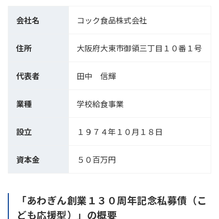
会社名
コック食品株式会社
住所
大阪府大東市御領三丁目１０番１号
代表者
田中 信輝
業種
学校給食事業
設立
１９７４年１０月１８日
資本金
５０百万円
「あわぎん創業１３０周年記念私募債（こ
ども応援型）」の概要