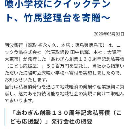
喰小学校にクイックテン
ト、竹馬整理台を寄贈～
2026年06月01日
阿波銀行（頭取 福永丈久、本店：徳島県徳島市）は、コ
ック食品株式会社（代表取締役 田中信輝、本社：大阪府
大東市）が発行した「あわぎん創業１３０周年記念私募債
（こども応援型）」５０百万円を受託し、当社から指定い
ただいた海陽町立宍喰小学校へ寄付を実施しましたので、
お知らせいたします。
当行は私募債発行を通じて地域経済の発展や産業振興に貢
献し、魅力ある持続可能な地域社会の実現に向けて取組ん
でまいります。
「あわぎん創業１３０周年記念私募債（こ
ども応援型）」発行会社の概要