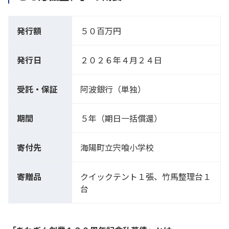
発行額
５０百万円
発行日
２０２６年４月２４日
受託・保証
阿波銀行（単独）
期間
５年（期日一括償還）
寄付先
海陽町立宍喰小学校
寄贈品
クイックテント１張、竹馬整理台１
台