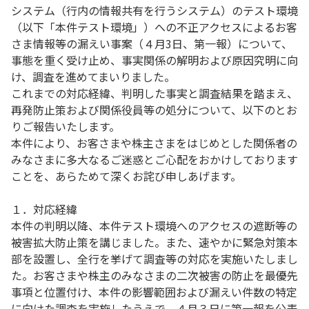
システム（行内の情報共有を行うシステム）のテスト環境
（以下「本件テスト環境」）への不正アクセスによるお客
さま情報等の漏えい事案（４月3日、第一報）について、
事態を重く受け止め、事実関係の解明および原因究明に向
け、調査を進めてまいりました。
これまでの対応経緯、判明した事実と調査結果を踏まえ、
再発防止策および関係役員等の処分について、以下のとお
りご報告いたします。
本件により、お客さまや株主さまをはじめとした関係者の
みなさまに多大なるご迷惑とご心配をおかけしております
ことを、あらためて深くお詫び申しあげます。
１．対応経緯
本件の判明以降、本件テスト環境へのアクセスの遮断等の
被害拡大防止策を講じました。また、速やかに緊急対策本
部を設置し、全行を挙げて調査等の対応を実施いたしまし
た。お客さまや株主のみなさまの二次被害の防止を最優先
事項と位置付け、本件の影響範囲および漏えい件数の特定
に向けた調査を実施したうえで、４月３日に第一報を公表