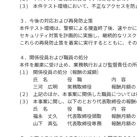
(３) 本件テスト環境において、不正なアクセスを
３．今後の対応および再発防止策
本件テスト環境は、警察による捜査終了後、速やかに
セキュリティ対策を計画的に実施し、継続的なリスク
これらの再発防止策を着実に実行するとともに、その
４．関係役員および職員の処分
本件を厳粛に受け止め、業務執行および監督責任の所
(１) 関係役員の処分（報酬の減額）
氏 名 役 職 内 容
三河 広明 常務取締役 報酬月額の３
(２) 上記のほか、本事案に関係した職員について
(３) 本事案に関し、以下のとおり代表取締役の報
氏 名 役 職 内 容
福永 丈久 代表取締役頭取 報酬月額の３
山下 真弘 代表取締役専務 報酬月額の３