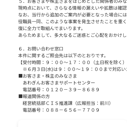
５．お客さまや株主さまをはじめとした関係者のみな
現時点において、さらなる情報の漏えいや拡散は確認
なお、当行から追加のご案内が必要となった場合には
役職員一同、このような事案を発生させたことを重く
復に全力で取組んでまいります。
あらためまして、多大なるご迷惑とご心配をおかけし
６．お問い合わせ窓口
本件に関するご照会先は以下のとおりです。
【受付時間：９：００～１７：００（土日祝を除く）
※６月３日(水)は９：００～１９：００まで対応い
■お客さま・株主のみなさま
あわぎんお客さまサポートセンター
電話番号：０１２０－３９－８６８９
■報道関係の方
経営統括部ＣＩＳ推進課（広報担当：前川）
電話番号：０８８－６５６－７７０９