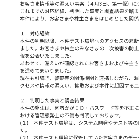
お客さま情報等の漏えい事案（４月3日、第一報）に
これまでの対応経緯、判明した事実と調査結果を踏ま
本件により、お客さまや株主さまをはじめとした関係
１．対応経緯
本件の判明以降、本件テスト環境へのアクセスの遮断
ました。お客さまや株主のみなさまの二次被害の防止
報を公表いたしました。
あわせて、漏えいが確認されたお客さまおよび株主さ
を進めてまいりました。
現在も引続き、警察等の関係機関と連携しながら、漏
クセスや情報の漏えい、拡散および本件に起因する二
２．判明した事実と調査結果
本件の発生は、何者かがＩＤ・パスワード等を不正に
おける管理態勢上の不備も判明しております。
(１) 本件テスト環境は、システム開発やテスト等
た。
(２) 本件テスト環境に保管していたお客さまのデ