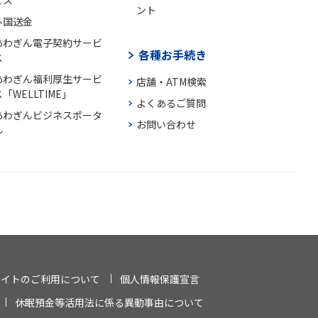
ビス
ント
外国送金
あわぎん電子契約サービ
各種お手続き
ス
あわぎん福利厚生サービ
店舗・ATM検索
「WELLTIME」
よくあるご質問
あわぎんビジネスポータ
お問い合わせ
ル
サイトのご利用について
個人情報保護宣言
休眠預金等活用法に係る異動事由について