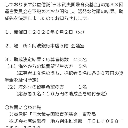
しております公益信託｢三木武夫国際育英基金｣の第３３回
運営委員会を下記のとおり開催し、活発な討議の結果、助
成先を決定しましたのでお知らせします。
１．開催日：２０２６年６月２日（火）
２．場 所：阿波銀行本店５階 会議室
３．助成決定結果：応募者総数 ２０名
（１）海外からの私費留学生の方 ５名
（応募者１９名のうち、採択者５名に各３０万円の奨
学金を給付予定）
（２）海外への留学希望の方 １名
（応募者１名：１０万円の助成金を給付予定）
〇お問い合わせ先
公益信託「三木武夫国際育英基金」事務局
株式会社阿波銀行 地方創生推進部 ＴＥＬ：０８８－
６５６－７７３９