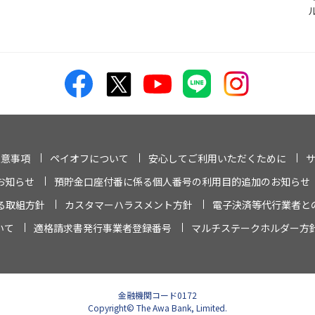
注意事項
ペイオフについて
安心してご利用いただくために
お知らせ
預貯金口座付番に係る個人番号の利用目的追加のお知らせ
る取組方針
カスタマーハラスメント方針
電子決済等代行業者と
いて
適格請求書発行事業者登録番号
マルチステークホルダー方
金融機関コード0172
Copyright© The Awa Bank, Limited.