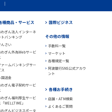
各種商品・サービス
国際ビジネス
あわぎん法人インターネ
その他の情報
ットバンキング
でんさい
手数料一覧
あわぎん外為Webサービ
マーケット
ス
各種規定一覧
ファームバンキングサー
阿波銀行SNS公式アカウ
ビス
ント
外国送金
あわぎん電子契約サービ
各種お手続き
ス
あわぎん福利厚生サービ
店舗・ATM検索
「WELLTIME」
よくあるご質問
あわぎんビジネスポータ