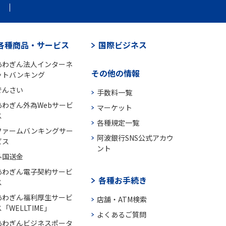
各種商品・サービス
国際ビジネス
あわぎん法人インターネ
その他の情報
ットバンキング
でんさい
手数料一覧
あわぎん外為Webサービ
マーケット
ス
各種規定一覧
ファームバンキングサー
阿波銀行SNS公式アカウ
ビス
ント
外国送金
あわぎん電子契約サービ
各種お手続き
ス
あわぎん福利厚生サービ
店舗・ATM検索
「WELLTIME」
よくあるご質問
あわぎんビジネスポータ