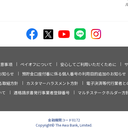
注意事項
ペイオフについて
安心してご利用いただくために
お知らせ
預貯金口座付番に係る個人番号の利用目的追加のお知らせ
る取組方針
カスタマーハラスメント方針
電子決済等代行業者と
いて
適格請求書発行事業者登録番号
マルチステークホルダー方
金融機関コード0172
Copyright© The Awa Bank, Limited.