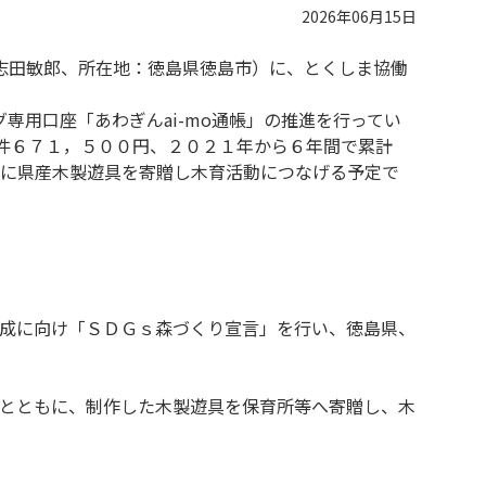
2026年06月15日
志田敏郎、所在地：徳島県徳島市）に、とくしま協働
専用口座「あわぎんai-mo通帳」の推進を行ってい
５件６７１，５００円、２０２１年から６年間で累計
に県産木製遊具を寄贈し木育活動につなげる予定で
成に向け「ＳＤＧｓ森づくり宣言」を行い、徳島県、
とともに、制作した木製遊具を保育所等へ寄贈し、木