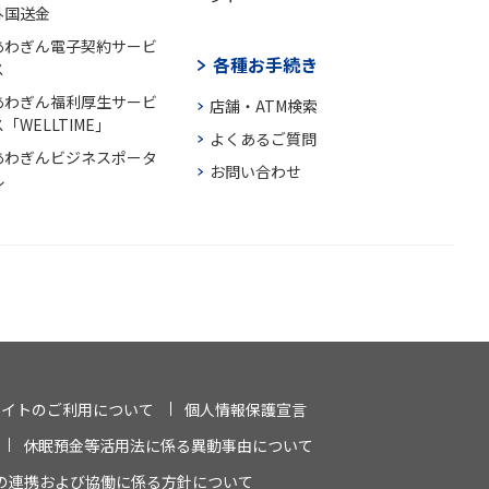
外国送金
あわぎん電子契約サービ
各種お手続き
ス
あわぎん福利厚生サービ
店舗・ATM検索
「WELLTIME」
よくあるご質問
あわぎんビジネスポータ
お問い合わせ
ル
サイトのご利用について
個人情報保護宣言
休眠預金等活用法に係る異動事由について
の連携および協働に係る方針について