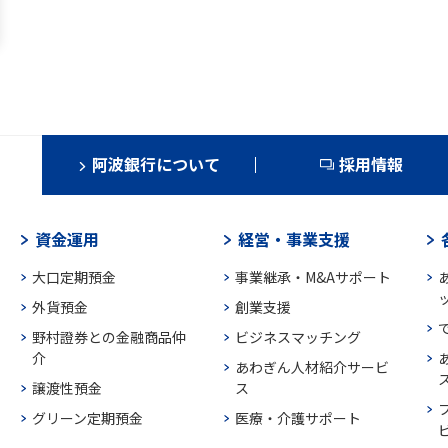
阿波銀行について
採用情報
資金運用
経営・事業支援
大口定期預金
事業継承・M&Aサポート
外貨預金
創業支援
野村證券との金融商品仲
ビジネスマッチング
介
あわぎん人材紹介サービ
譲渡性預金
ス
グリーン定期預金
医療・介護サポート