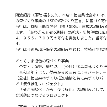
阿波銀行（頭取 福永丈久、本店：徳島県徳島市）は
の森づくり事業の「SDGs森づくり宣言」に基づく
当行は、持続可能な開発目標「SDGs」達成の取組み
ます。「あわぎんai-mo通帳」の新規・切替件数
４，９５５，７００円の寄付を実施しました。当寄付
す。
当行は今後も環境保全の取組みを通じ、持続可能な地
※とくしま協働の森づくり事業
企業・団体等、徳島県、（公社）徳島森林づくり推
令和３年度より、従来からの三者によるパートナー
（公社）徳島森林づくり推進機構と共に森づくりパー
※「使う緑化プロジェクト」
「植える緑化」から「使う緑化」の取組みとして、
育活動につなげるプロジェクト。
【寄贈した木製遊具の一例】