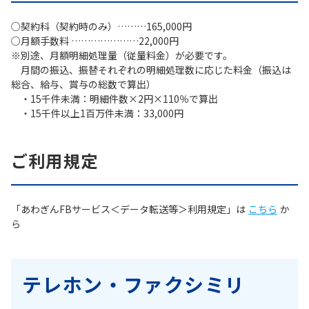
○契約科（契約時のみ）………165,000円
○月額手数料 …………………22,000円
※別途、月額明細処理量（従量料金）が必要です。
月間の振込、振替それぞれの明細処理数に応じた料金（振込は
総合、給与、賞与の総数で算出）
・15千件未満：明細件数×2円×110％で算出
・15千件以上1百万件未満：33,000円
ご利用規定
「あわぎんFBサービス＜データ転送等＞利用規定」は
こちら
か
ら
テレホン・ファクシミリ