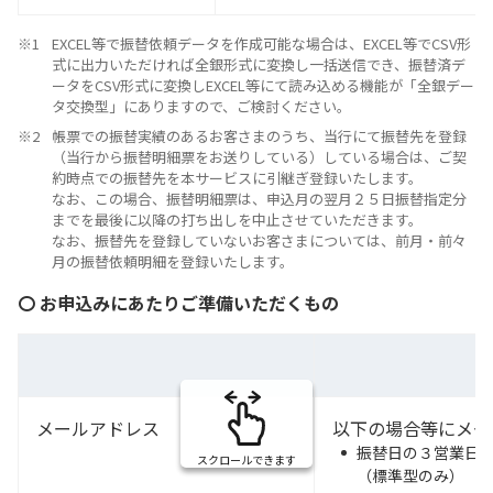
EXCEL等で振替依頼データを作成可能な場合は、EXCEL等でCSV形
式に出力いただければ全銀形式に変換し一括送信でき、振替済デ
ータをCSV形式に変換しEXCEL等にて読み込める機能が「全銀デー
タ交換型」にありますので、ご検討ください。
帳票での振替実績のあるお客さまのうち、当行にて振替先を登録
（当行から振替明細票をお送りしている）している場合は、ご契
約時点での振替先を本サービスに引継ぎ登録いたします。
なお、この場合、振替明細票は、申込月の翌月２５日振替指定分
までを最後に以降の打ち出しを中止させていただきます。
なお、振替先を登録していないお客さまについては、前月・前々
月の振替依頼明細を登録いたします。
〇 お申込みにあたりご準備いただくもの
メールアドレス
以下の場合等にメー
振替日の３営業日
スクロールできます
（標準型のみ）