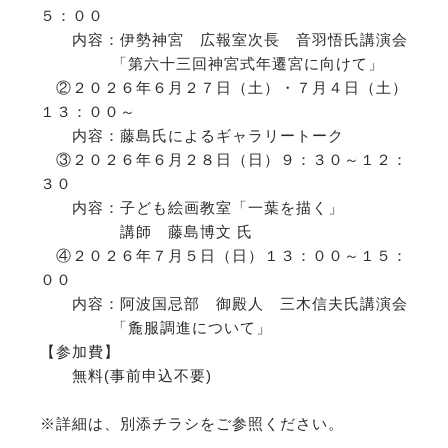
５：００
内容：伊勢神宮 広報室次長 音羽悟氏講演会
「第六十三回神宮式年遷宮に向けて」
②２０２６年６月２７日（土）・７月４日（土）
１３：００～
内容：藤島氏によるギャラリートーク
③２０２６年６月２８日（日）９：３０～１２：
３０
内容：子ども絵画教室「一葉を描く」
講師 藤島博文 氏
④２０２６年７月５日（日）１３：００～１５：
００
内容：阿波国忌部 御殿人 三木信夫氏講演会
「麁服調進について」
【参加費】
無料(事前申込不要)
※詳細は、別添チラシをご参照ください。