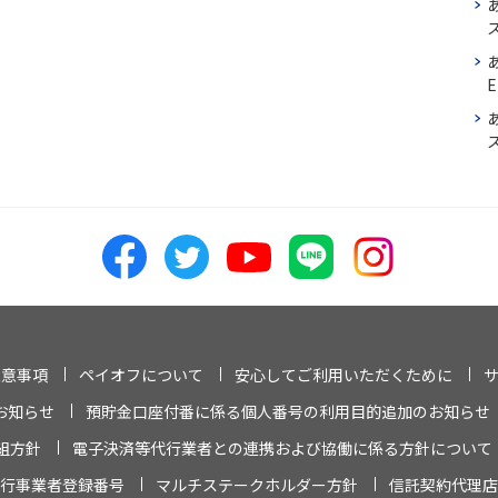
E
ス
注意事項
ペイオフについて
安心してご利用いただくために
お知らせ
預貯金口座付番に係る個人番号の利用目的追加のお知らせ
組方針
電子決済等代行業者との連携および協働に係る方針について
行事業者登録番号
マルチステークホルダー方針
信託契約代理店