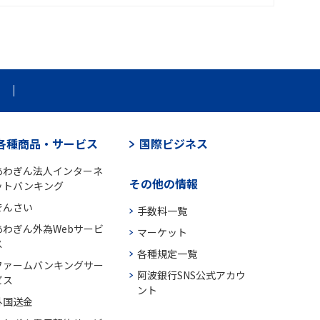
各種商品・サービス
国際ビジネス
あわぎん法人インターネ
その他の情報
ットバンキング
でんさい
手数料一覧
あわぎん外為Webサービ
マーケット
ス
各種規定一覧
ファームバンキングサー
阿波銀行SNS公式アカウ
ビス
ント
外国送金