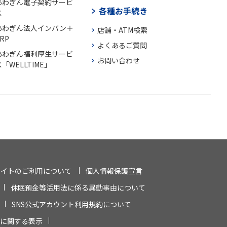
あわぎん電子契約サービ
各種お手続き
ス
あわぎん法人インバン＋
店舗・ATM検索
RP
よくあるご質問
あわぎん福利厚生サービ
お問い合わせ
「WELLTIME」
サイトのご利用について
個人情報保護宣言
休眠預金等活用法に係る異動事由について
SNS公式アカウント利用規約について
に関する表示