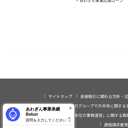
あわぎん事業応援ローン
サイトマップ
金融取引に関わる方針・
法人情報等の当行グループでの共有に関する
×
あわぎん事業承継
Bebot
「お客さま本位の業務運営」に関する取
質問を入力してください 👇
適格請求書発