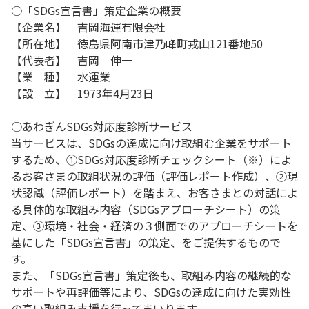
○「SDGs宣言書」策定企業の概要
【企業名】 吉岡海運有限会社
【所在地】 徳島県阿南市津乃峰町戎山121番地50
【代表者】 吉岡 伸一
【業 種】 水運業
【設 立】 1973年4月23日
○あわぎんSDGs対応度診断サービス
当サービスは、SDGsの達成に向け取組む企業をサポート
するため、①SDGs対応度診断チェックシート（※）によ
るお客さまの取組状況の評価（評価レポート作成）、②現
状認識（評価レポート）を踏まえ、お客さまとの対話によ
る具体的な取組み内容（SDGsアプローチシート）の策
定、③環境・社会・経済の３側面でのアプローチシートを
基にした「SDGs宣言書」の策定、をご提供するもので
す。
また、「SDGs宣言書」策定後も、取組み内容の継続的な
サポートや再評価等により、SDGsの達成に向けた実効性
の高い取組み支援を行ってまいります。