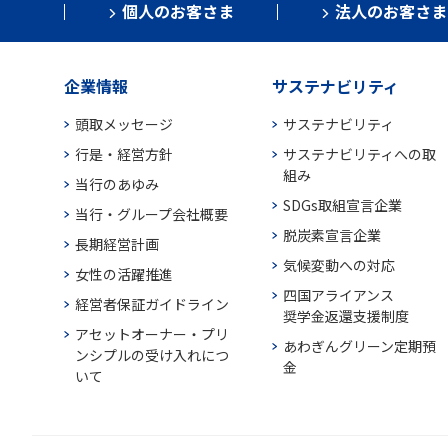
個人のお客さま
法人のお客さま
企業情報
サステナビリティ
頭取メッセージ
サステナビリティ
行是・経営方針
サステナビリティへの取
組み
当行のあゆみ
SDGs取組宣言企業
当行・グループ会社概要
脱炭素宣言企業
長期経営計画
気候変動への対応
女性の活躍推進
四国アライアンス
経営者保証ガイドライン
奨学金返還支援制度
アセットオーナー・プリ
あわぎんグリーン定期預
ンシプルの受け入れにつ
金
いて