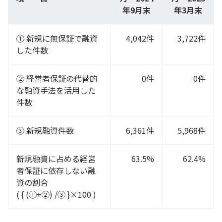
年9月末
年3月末
① 新規に無保証で融資
4,042件
3,722件
した件数
② 経営者保証の代替的
0件
0件
な融資手法を活用した
件数
③ 新規融資件数
6,361件
5,968件
新規融資に占める経営
63.5%
62.4%
者保証に依存しない融
資の割合
( { (①+②) /③ }×100 )