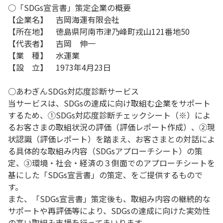
○「SDGs宣言書」策定企業の概要
【企業名】 吉岡海運有限会社
【所在地】 徳島県阿南市津乃峰町戎山121番地50
【代表者】 吉岡 伸一
【業 種】 水運業
【設 立】 1973年4月23日
○あわぎんSDGs対応度診断サービス
当サービスは、SDGsの達成に向け取組む企業をサポート
するため、①SDGs対応度診断チェックシート（※）によ
るお客さまの取組状況の評価（評価レポート作成）、②現
状認識（評価レポート）を踏まえ、お客さまとの対話によ
る具体的な取組み内容（SDGsアプローチシート）の策
定、③環境・社会・経済の３側面でのアプローチシートを
基にした「SDGs宣言書」の策定、をご提供するもので
す。
また、「SDGs宣言書」策定後も、取組み内容の継続的な
サポートや再評価等により、SDGsの達成に向けた実効性
の高い取組み支援を行ってまいります。