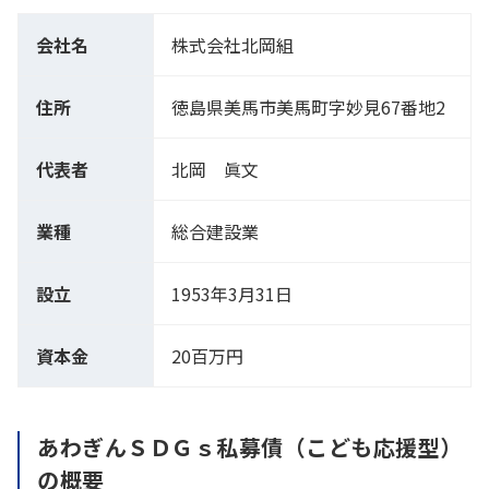
会社名
株式会社北岡組
住所
徳島県美馬市美馬町字妙見67番地2
代表者
北岡 眞文
業種
総合建設業
設立
1953年3月31日
資本金
20百万円
あわぎんＳＤＧｓ私募債（こども応援型）
の概要