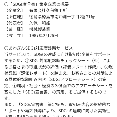
○「SDGs宣言書」策定企業の概要
【企業名】 有限会社久保鉄工所
【所在地】 徳島県徳島市南沖洲一丁目2番21号
【代表者】 久保 和雄
【業 種】 機械製造業
【設 立】 1987年2月26日
○あわぎんSDGs対応度診断サービス
当サービスは、SDGsの達成に向け取組む企業をサポート
するため、①SDGs対応度診断チェックシート（※）によ
るお客さまの取組状況の評価（評価レポート作成）、②現
状認識（評価レポート）を踏まえ、お客さまとの対話によ
る具体的な取組み内容（SDGsアプローチシート）の策
定、③環境・社会・経済の３側面でのアプローチシートを
基にした「SDGs宣言書」の策定、をご提供するもので
す。
また、「SDGs宣言書」策定後も、取組み内容の継続的な
サポートや再評価等により、SDGsの達成に向けた実効性
の高い取組み支援を行ってまいります。