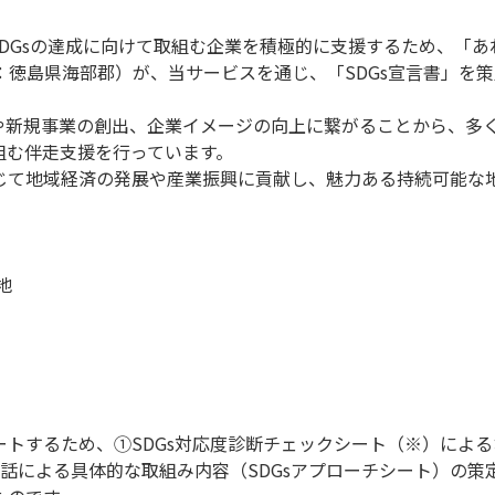
DGsの達成に向けて取組む企業を積極的に支援するため、「あ
：徳島県海部郡）が、当サービスを通じ、「SDGs宣言書」を
見や新規事業の創出、企業イメージの向上に繋がることから、多く
組む伴走支援を行っています。
通じて地域経済の発展や産業振興に貢献し、魅力ある持続可能な
地
ポートするため、①SDGs対応度診断チェックシート（※）によ
話による具体的な取組み内容（SDGsアプローチシート）の策