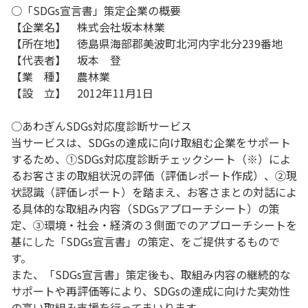
○「SDGs宣言書」策定企業の概要
【企業名】 株式会社坂本林業
【所在地】 徳島県海部郡美波町北河内字北分239番地
【代表者】 坂本 登
【業 種】 農林業
【設 立】 2012年11月1日
○あわぎんSDGs対応度診断サービス
当サービスは、SDGsの達成に向け取組む企業をサポート
するため、①SDGs対応度診断チェックシート（※）によ
るお客さまの取組状況の評価（評価レポート作成）、②現
状認識（評価レポート）を踏まえ、お客さまとの対話によ
る具体的な取組み内容（SDGsアプローチシート）の策
定、③環境・社会・経済の３側面でのアプローチシートを
基にした「SDGs宣言書」の策定、をご提供するもので
す。
また、「SDGs宣言書」策定後も、取組み内容の継続的な
サポートや再評価等により、SDGsの達成に向けた実効性
の高い取組み支援を行ってまいります。