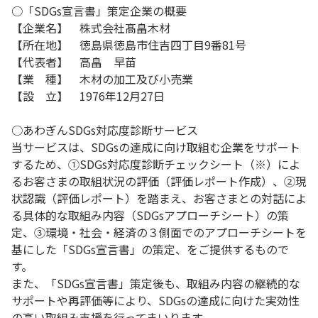
○「SDGs宣言書」策定企業の概要
【企業名】 株式会社髙畠木材
【所在地】 徳島県徳島市住吉四丁目9番81号
【代表者】 高畠 早苗
【業 種】 木材の加工及び小売業
【設 立】 1976年12月27日
○あわぎんSDGs対応度診断サービス
当サービスは、SDGsの達成に向け取組む企業をサポート
するため、①SDGs対応度診断チェックシート（※）によ
るお客さまの取組状況の評価（評価レポート作成）、②現
状認識（評価レポート）を踏まえ、お客さまとの対話によ
る具体的な取組み内容（SDGsアプローチシート）の策
定、③環境・社会・経済の３側面でのアプローチシートを
基にした「SDGs宣言書」の策定、をご提供するもので
す。
また、「SDGs宣言書」策定後も、取組み内容の継続的な
サポートや再評価等により、SDGsの達成に向けた実効性
の高い取組み支援を行ってまいります。