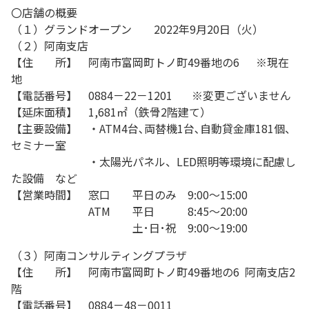
〇店舗の概要
（１）グランドオープン 2022年9月20日（火）
（２）阿南支店
【住 所】 阿南市富岡町トノ町49番地の6 ※現在
地
【電話番号】 0884－22－1201 ※変更ございません
【延床面積】 1,681㎡（鉄骨2階建て）
【主要設備】 ・ATM4台､両替機1台､自動貸金庫181個、
セミナー室
・太陽光パネル、LED照明等環境に配慮し
た設備 など
【営業時間】 窓口 平日のみ 9:00～15:00
ATM 平日 8:45～20:00
土･日･祝 9:00～19:00
（３）阿南コンサルティングプラザ
【住 所】 阿南市富岡町トノ町49番地の6 阿南支店2
階
【電話番号】 0884－48－0011