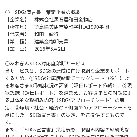
○「SDGs宣言書」策定企業の概要
【企業名】 株式会社黒石屋和田金物店
【所在地】 徳島県美馬市脇町字拝原1990番地
【代表者】 和田 敏行
【業 種】 建築金物卸売業
【設 立】 2016年5月2日
○あわぎんSDGs対応度診断サービス
当サービスは、SDGsの達成に向け取組む企業をサポート
するため、①SDGs対応度診断チェックシート（※）によ
るお客さまの取組状況の評価（評価レポート作成）、②現
状認識（評価レポート）を踏まえ、お客さまとの対話によ
る具体的な取組み内容（SDGsアプローチシート）の策
定、③環境・社会・経済の３側面でのアプローチシートを
基にした「SDGs宣言書」の策定、をご提供するもので
す。
また、「SDGs宣言書」策定後も、取組み内容の継続的な
サポートや再評価等により、SDGsの達成に向けた実効性