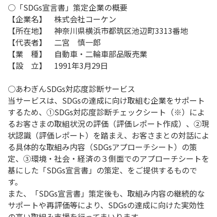
○「SDGs宣言書」策定企業の概要
【企業名】 株式会社コーケン
【所在地】 神奈川県横浜市都筑区池辺町3313番地
【代表者】 二宮 慎一郎
【業 種】 自動車・二輪車部品販売業
【設 立】 1991年3月29日
○あわぎんSDGs対応度診断サービス
当サービスは、SDGsの達成に向け取組む企業をサポート
するため、①SDGs対応度診断チェックシート（※）によ
るお客さまの取組状況の評価（評価レポート作成）、②現
状認識（評価レポート）を踏まえ、お客さまとの対話によ
る具体的な取組み内容（SDGsアプローチシート）の策
定、③環境・社会・経済の３側面でのアプローチシートを
基にした「SDGs宣言書」の策定、をご提供するもので
す。
また、「SDGs宣言書」策定後も、取組み内容の継続的な
サポートや再評価等により、SDGsの達成に向けた実効性
の高い取組み支援を行ってまいります。