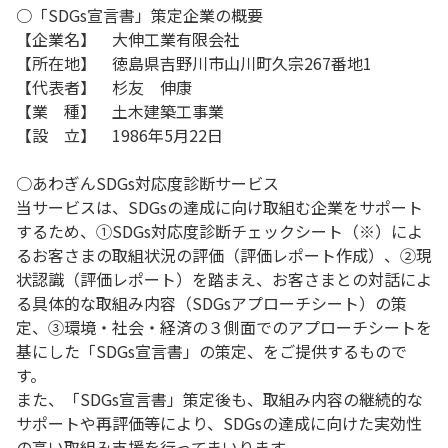
○「SDGs宣言書」策定企業の概要
【企業名】 大伸工業有限会社
【所在地】 徳島県吉野川市山川町久宗267番地1
【代表者】 杉友 伸康
【業 種】 土木建築工事業
【設 立】 1986年5月22日
○あわぎんSDGs対応度診断サービス
当サービスは、SDGsの達成に向け取組む企業をサポート
するため、①SDGs対応度診断チェックシート（※）によ
るお客さまの取組状況の評価（評価レポート作成）、②現
状認識（評価レポート）を踏まえ、お客さまとの対話によ
る具体的な取組み内容（SDGsアプローチシート）の策
定、③環境・社会・経済の３側面でのアプローチシートを
基にした「SDGs宣言書」の策定、をご提供するもので
す。
また、「SDGs宣言書」策定後も、取組み内容の継続的な
サポートや再評価等により、SDGsの達成に向けた実効性
の高い取組み支援を行ってまいります。