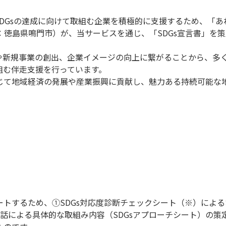
DGsの達成に向けて取組む企業を積極的に支援するため、「あ
：徳島県鳴門市）が、当サービスを通じ、「SDGs宣言書」を
見や新規事業の創出、企業イメージの向上に繋がることから、多く
組む伴走支援を行っています。
通じて地域経済の発展や産業振興に貢献し、魅力ある持続可能な
ポートするため、①SDGs対応度診断チェックシート（※）によ
話による具体的な取組み内容（SDGsアプローチシート）の策