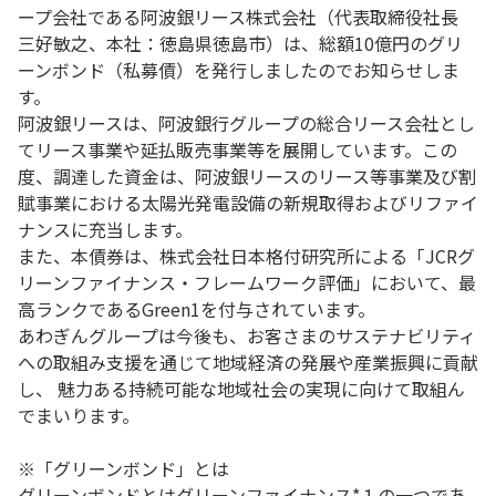
ープ会社である阿波銀リース株式会社（代表取締役社長
三好敏之、本社：徳島県徳島市）は、総額10億円のグリ
ーンボンド（私募債）を発行しましたのでお知らせしま
す。
阿波銀リースは、阿波銀行グループの総合リース会社とし
てリース事業や延払販売事業等を展開しています。この
度、調達した資金は、阿波銀リースのリース等事業及び割
賦事業における太陽光発電設備の新規取得およびリファイ
ナンスに充当します。
また、本債券は、株式会社日本格付研究所による「JCRグ
リーンファイナンス・フレームワーク評価」において、最
高ランクであるGreen1を付与されています。
あわぎんグループは今後も、お客さまのサステナビリティ
への取組み支援を通じて地域経済の発展や産業振興に貢献
し、 魅力ある持続可能な地域社会の実現に向けて取組ん
でまいります。
※「グリーンボンド」とは
グリーンボンドとはグリーンファイナンス*１の一つであ