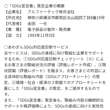
○「SDGs宣言書」策定企業の概要
【企業名】 アルファーテック株式会社
【所在地】 神奈川県横浜市都筑区北山田四丁目8番19号
【代表者】 金田 一也
【業 種】 電子部品の製作・販売業
【設 立】 1993年11月5日
○あわぎんSDGs対応度診断サービス
当サービスは、SDGsの達成に向け取組む企業をサポート
するため、①SDGs対応度診断チェックシート（※）によ
るお客さまの取組状況の評価（評価レポート作成）、②現
状認識（評価レポート）を踏まえ、お客さまとの対話によ
る具体的な取組み内容（SDGsアプローチシート）の策
定、③環境・社会・経済の３側面でのアプローチシートを
基にした「SDGs宣言書」の策定、をご提供するもので
す。
また、「SDGs宣言書」策定後も、取組み内容の継続的な
サポートや再評価等により、SDGsの達成に向けた実効性