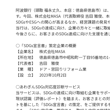
阿波銀行（頭取 福永丈久、本店：徳島県徳島市）は、
す。今回、株式会社MASA（代表取締役 吉田 雅俊
SDGsやESGへの関心が高まるなか、経営課題の発
当行は、SDGsの達成に向け、企業の方々と一緒に取
今後さらに、お客さまのSDGs達成に向けた支援を
○「SDGs宣言書」策定企業の概要
【企業名】 株式会社MASA
【所在地】 徳島県徳島市中昭和町一丁目95番地の1-
【代表者】 吉田 雅俊
【業 種】 ドア・窓回りリフォーム業
【設 立】 2023年10月2日
○あわぎんSDGs対応度診断サービス
当サービスは、SDGsの達成に向け取組む企業をサ
現状認識（評価レポート）を踏まえ、お客さまとの対
トを基にした「SDGs宣言書」の策定、をご提供する