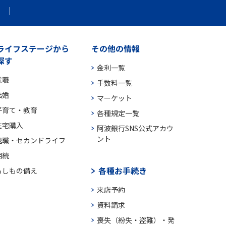
ライフステージから
その他の情報
探す
金利一覧
就職
手数料一覧
結婚
マーケット
子育て・教育
各種規定一覧
住宅購入
阿波銀行SNS公式アカウ
ント
退職・セカンドライフ
相続
各種お手続き
もしもの備え
来店予約
資料請求
喪失（紛失・盗難）・発