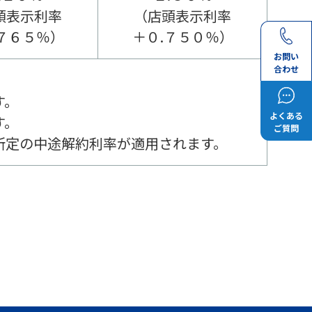
頭表示利率
（店頭表示利率
.７６５％）
＋０.７５０％）
お問い
合わせ
す。
よくある
す。
ご質問
所定の中途解約利率が適用されます。