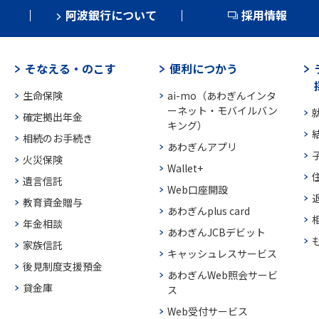
阿波銀行について
採用情報
そなえる・のこす
便利につかう
生命保険
ai-mo（あわぎんインタ
ーネット・モバイルバン
確定拠出年金
キング）
相続のお手続き
あわぎんアプリ
火災保険
Wallet+
遺言信託
Web口座開設
教育資金贈与
あわぎんplus card
年金相談
あわぎんJCBデビット
家族信託
キャッシュレスサービス
後見制度支援預金
あわぎんWeb照会サービ
貸金庫
ス
Web受付サービス