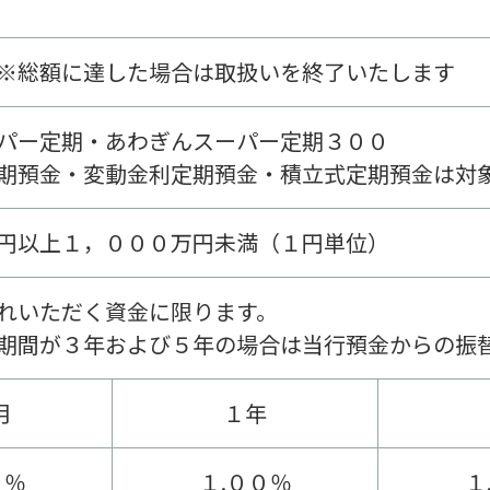
※総額に達した場合は取扱いを終了いたします
パー定期・あわぎんスーパー定期３００
期預金・変動金利定期預金・積立式定期預金は対
円以上１，０００万円未満（１円単位）
れいただく資金に限ります。
期間が３年および５年の場合は当行預金からの振
月
１年
０％
１.００％
１