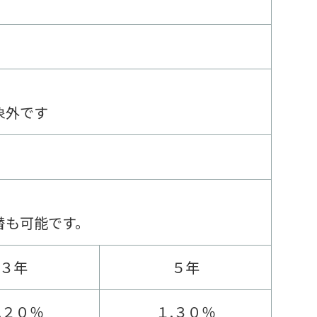
象外です
替も可能です。
３年
５年
.２０％
１.３０％