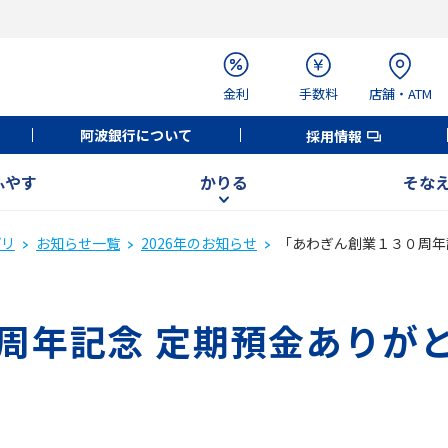
金利
手数料
店舗・ATM
阿波銀行について
採用情報
ふやす
かりる
そな
プリ
お知らせ一覧
2026年のお知らせ
「あわぎん創業１３０周年
周年記念 定期預金ありが