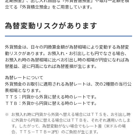
定期預金』、出し入れ自由な『外貨普通預金』や毎月一定額を積
立てる『外貨積立預金』をご用意しています。
為替変動リスクがあります
外貨預金は、日々の円換算金額が為替相場により変動する為替変
動リスクがあります。お預入れ・お引出しとも円でなさる場合、
お預入れ時の為替相場に比べお引出し時の相場が円安になれば為
替差益、逆に円高になれば為替差損が生じます。
為替レートについて
外貨預金のお取引に適用される為替レートは、次の2種類の当行公
表相場となります。
ＴＴＳ：円貨から外貨に替える時のレートです。
ＴＴＢ：外貨から円貨に替える時のレートです。
お預入れ時に円貨から外貨へ替える場合にはＴＴＳを、お引出し時
に外貨から円貨に替える場合にはＴＴＢを、それぞれ適用いたしま
す。したがって、為替変動がない場合でもレート差（米ドルの場
合、ＴＴＳ－ＴＴＢ＝2円）のご負担が生じます。