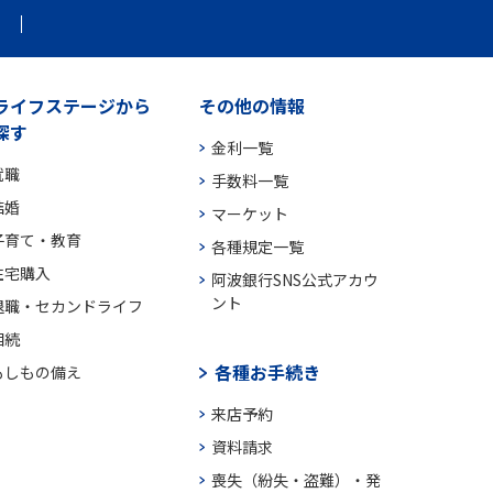
ライフステージから
その他の情報
探す
金利一覧
就職
手数料一覧
結婚
マーケット
子育て・教育
各種規定一覧
住宅購入
阿波銀行SNS公式アカウ
ント
退職・セカンドライフ
相続
各種お手続き
もしもの備え
来店予約
資料請求
喪失（紛失・盗難）・発