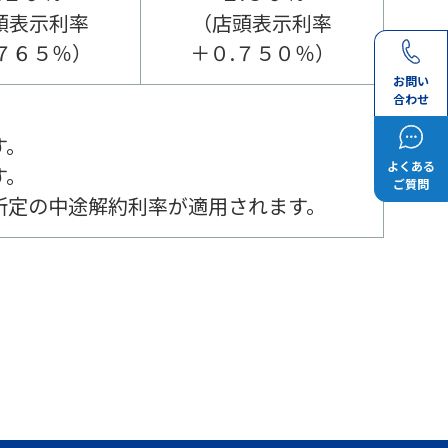
頭表示利率
（店頭表示利率
.７６５％）
＋０.７５０％）
お問い
合わせ
す。
よくある
す。
ご質問
所定の中途解約利率が適用されます。