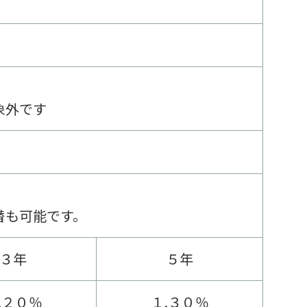
象外です
替も可能です。
３年
５年
.２０％
１.３０％