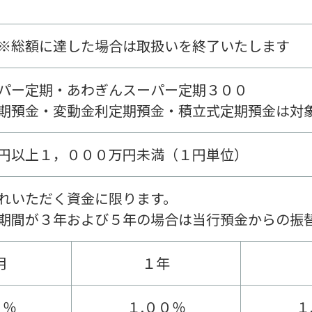
※総額に達した場合は取扱いを終了いたします
パー定期・あわぎんスーパー定期３００
期預金・変動金利定期預金・積立式定期預金は対
円以上１，０００万円未満（１円単位）
れいただく資金に限ります。
期間が３年および５年の場合は当行預金からの振
月
１年
０％
１.００％
１