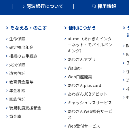
阿波銀行について
採用情報
そなえる・のこす
便利につかう
生命保険
ai-mo（あわぎんインタ
ーネット・モバイルバン
確定拠出年金
キング）
相続のお手続き
あわぎんアプリ
火災保険
Wallet+
遺言信託
Web口座開設
教育資金贈与
あわぎんplus card
年金相談
あわぎんJCBデビット
家族信託
キャッシュレスサービス
後見制度支援預金
あわぎんWeb照会サービ
貸金庫
ス
Web受付サービス