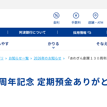
金利
手数料
店舗・ATM
阿波銀行について
採用情報
ふやす
かりる
そな
プリ
お知らせ一覧
2026年のお知らせ
「あわぎん創業１３０周年
周年記念 定期預金ありが