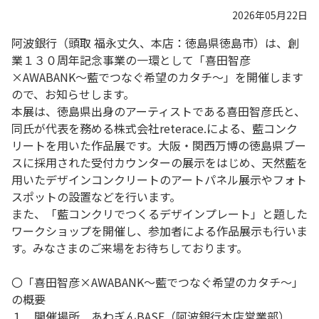
2026年05月22日
阿波銀行（頭取 福永丈久、本店：徳島県徳島市）は、創
業１３０周年記念事業の一環として「喜田智彦
×AWABANK～藍でつなぐ希望のカタチ～」を開催します
ので、お知らせします。
本展は、徳島県出身のアーティストである喜田智彦氏と、
同氏が代表を務める株式会社reterace.による、藍コンク
リートを用いた作品展です。大阪・関西万博の徳島県ブー
スに採用された受付カウンターの展示をはじめ、天然藍を
用いたデザインコンクリートのアートパネル展示やフォト
スポットの設置などを行います。
また、「藍コンクリでつくるデザインプレート」と題した
ワークショップを開催し、参加者による作品展示も行いま
す。みなさまのご来場をお待ちしております。
〇「喜田智彦×AWABANK～藍でつなぐ希望のカタチ～」
の概要
１．開催場所 あわぎんBASE（阿波銀行本店営業部）