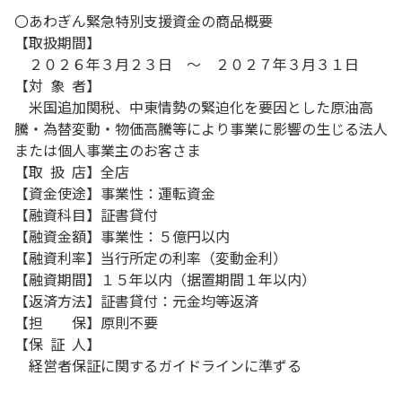
〇あわぎん緊急特別支援資金の商品概要
【取扱期間】
２０２６年３月２３日 ～ ２０２７年３月３１日
【対 象 者】
米国追加関税、中東情勢の緊迫化を要因とした原油高
騰・為替変動・物価高騰等により事業に影響の生じる法人
または個人事業主のお客さま
【取 扱 店】全店
【資金使途】事業性：運転資金
【融資科目】証書貸付
【融資金額】事業性：５億円以内
【融資利率】当行所定の利率（変動金利）
【融資期間】１５年以内（据置期間１年以内）
【返済方法】証書貸付：元金均等返済
【担 保】原則不要
【保 証 人】
経営者保証に関するガイドラインに準ずる