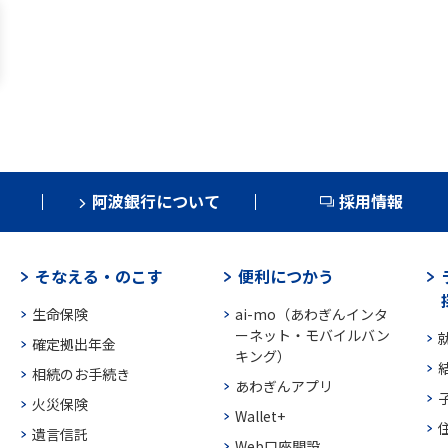
阿波銀行について
採用情報
そなえる・のこす
便利につかう
生命保険
ai-mo（あわぎんインタ
ーネット・モバイルバン
確定拠出年金
キング）
相続のお手続き
あわぎんアプリ
火災保険
Wallet+
遺言信託
Web口座開設