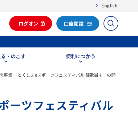
English
ログオン
口座開設
える・のこす
便利につかう
念事業 「とくしまeスポーツフェスティバル 闘電街＋」の開
スポーツフェスティバル