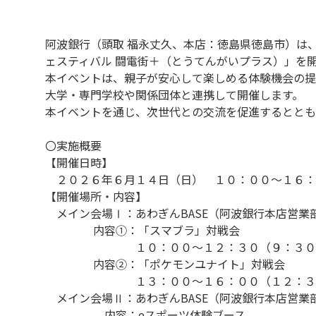
阿波銀行（頭取 福永丈久、本店：徳島県徳島市）は
ェスティバル 闘電街＋（とうてんがいプラス）」を
本イベントは、親子が安心して楽しめる体験機会の提
大学・専門学校や関係団体と連携して開催します。
本イベントを通じ、次世代との交流を促進するととも
〇実施概要
【開催日時】
２０２６年６月１４日（日） １０：００～１６：
【開催場所・内容】
メイン会場Ⅰ：あわぎんBASE（阿波銀行本店営業
内容①：「スマブラ」対戦会
１０：００～１２：３０（９：３０受
内容②：「ポケモンユナイト」対戦会
１３：００～１６：００（１２：３０
メイン会場Ⅱ：あわぎんBASE（阿波銀行本店営業
内容：eスポーツ体験ブース